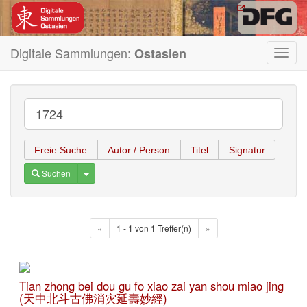
Digitale Sammlungen:
Ostasien
Toggl
navig
Freie Suche
Autor / Person
Titel
Signatur
Toggle Dropdown
Suchen
«
1 - 1 von 1 Treffer(n)
»
Tian zhong bei dou gu fo xiao zai yan shou miao jing
(天中北斗古佛消灾延壽妙經)