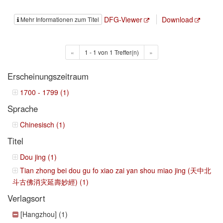
DFG-Viewer
Download
Mehr Informationen zum Titel
«
1 - 1 von 1 Treffer(n)
»
Erscheinungszeitraum
1700 - 1799 (1)
Sprache
Chinesisch (1)
Titel
Dou jing (1)
Tian zhong bei dou gu fo xiao zai yan shou miao jing (天中北
斗古佛消灾延壽妙經) (1)
Verlagsort
[Hangzhou] (1)