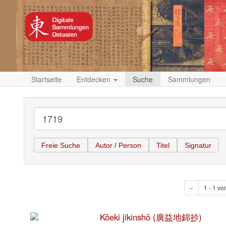
Startseite
Entdecken
Suche
Sammlungen
Freie Suche
Autor / Person
Titel
Signatur
«
1 - 1 vo
Kōeki jikinshō (廣益地錦抄)