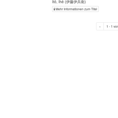
Itō, Ihē (伊藤伊兵衛)
Mehr Informationen zum Titel
«
1 - 1 vo