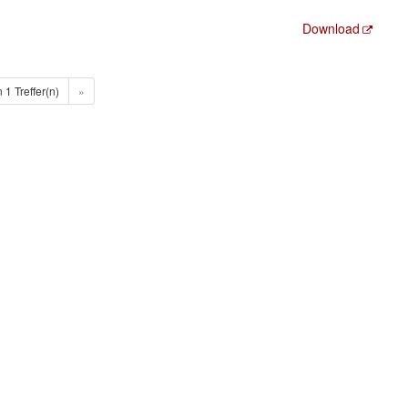
Download
n 1 Treffer(n)
»