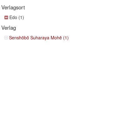
Verlagsort
Edo (1)
Verlag
Senshōbō Suharaya Mohē (1)