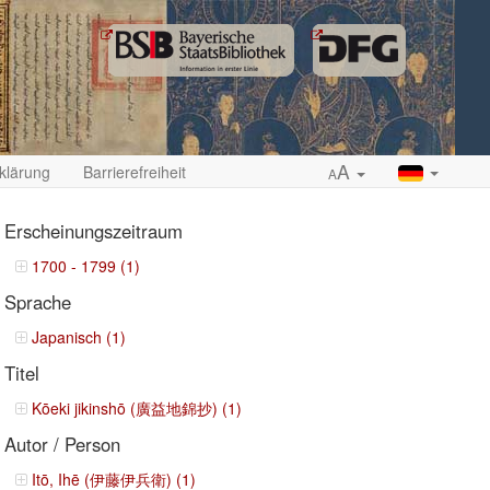
A
klärung
Barrierefreiheit
A
Erscheinungszeitraum
1700 - 1799 (1)
Sprache
ropdown
Japanisch (1)
Titel
Kōeki jikinshō (廣益地錦抄) (1)
Autor / Person
Itō, Ihē (伊藤伊兵衛) (1)