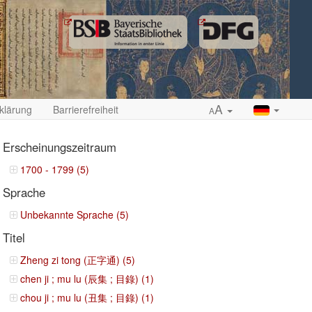
A
klärung
Barrierefreiheit
A
Erscheinungszeitraum
1700 - 1799 (5)
Sprache
ropdown
Unbekannte Sprache (5)
Titel
Zheng zi tong (正字通) (5)
chen ji ; mu lu (辰集 ; 目錄) (1)
chou ji ; mu lu (丑集 ; 目錄) (1)