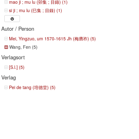
mao ji ; mu lu (卯集 ; 目錄) (1)
si ji ; mu lu (巳集 ; 目錄) (1)
Autor / Person
Mei, Yingzuo, um 1570-1615 Jh (梅膺祚) (5)
Wang, Fen (5)
Verlagsort
[S.l.] (5)
Verlag
Pei de tang (培德堂) (5)