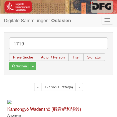
Digitale Sammlungen:
Ostasien
Toggl
navig
Freie Suche
Autor / Person
Titel
Signatur
Toggle Dropdown
Suchen
«
1 - 1 von 1 Treffer(n)
»
Kannongyō Wadanshō (觀音經和談鈔)
Anonym