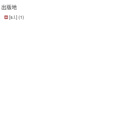
出版地
[s.l.] (1)