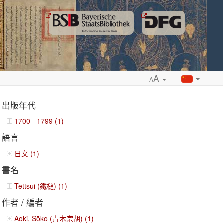
A
A
出版年代
1700 - 1799 (1)
語言
ropdown
日文 (1)
書名
Tettsui (鐵槌) (1)
作者 / 編者
Aoki, Sōko (青木宗胡) (1)