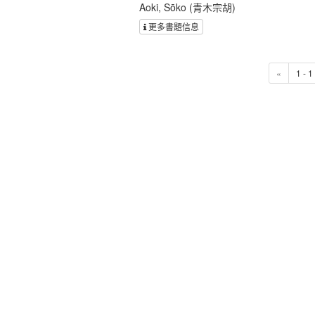
Aoki, Sōko (青木宗胡)
更多書題信息
«
1 - 