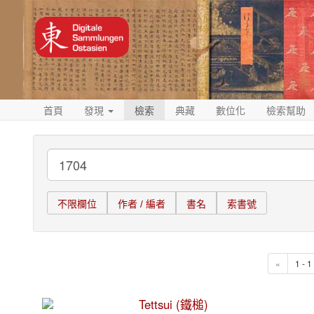
首頁
發現
檢索
典藏
數位化
檢索幫助
不限欄位
作者 / 編者
書名
索書號
«
1 - 
Tettsui (鐵槌)