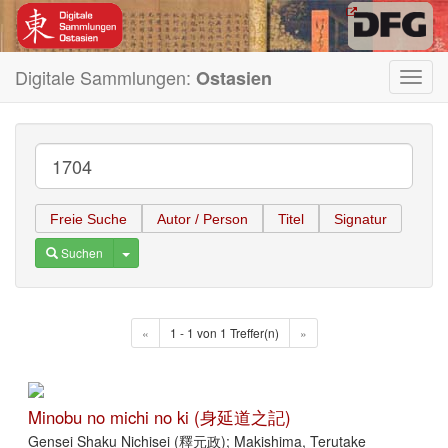
Digitale Sammlungen:
Ostasien
Toggl
navig
Freie Suche
Autor / Person
Titel
Signatur
Toggle Dropdown
Suchen
«
1 - 1 von 1 Treffer(n)
»
Minobu no michi no ki (身延道之記)
Gensei Shaku Nichisei (釋元政); Makishima, Terutake