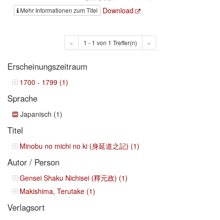
Download
Mehr Informationen zum Titel
«
1 - 1 von 1 Treffer(n)
»
Erscheinungszeitraum
1700 - 1799 (1)
Sprache
Japanisch (1)
Titel
Minobu no michi no ki (身延道之記) (1)
Autor / Person
Gensei Shaku Nichisei (釋元政) (1)
Makishima, Terutake (1)
Verlagsort