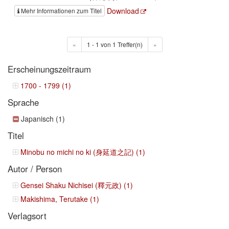
Download
Mehr Informationen zum Titel
«
1 - 1 von 1 Treffer(n)
»
Erscheinungszeitraum
1700 - 1799 (1)
Sprache
Japanisch (1)
Titel
Minobu no michi no ki (身延道之記) (1)
Autor / Person
Gensei Shaku Nichisei (釋元政) (1)
Makishima, Terutake (1)
Verlagsort