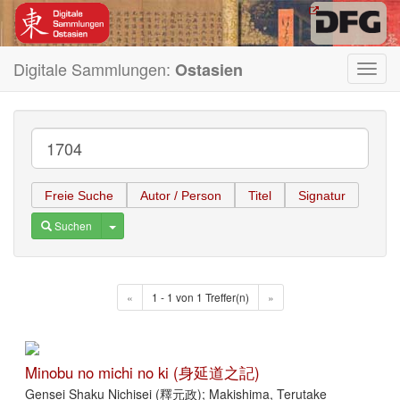
Digitale Sammlungen:
Ostasien
Toggl
navig
Freie Suche
Autor / Person
Titel
Signatur
Toggle Dropdown
Suchen
«
1 - 1 von 1 Treffer(n)
»
Minobu no michi no ki (身延道之記)
Gensei Shaku Nichisei (釋元政); Makishima, Terutake