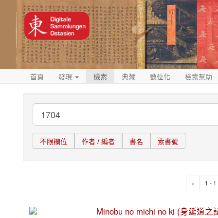
首頁
發現
檢索
典藏
數位化
檢索幫助
不限欄位
作者 / 編者
書名
索書號
«
1 - 
Minobu no michi no ki (身延道之