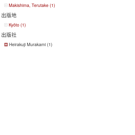
Makishima, Terutake (1)
出版地
Kyōto (1)
出版社
Heirakuji Murakami (1)