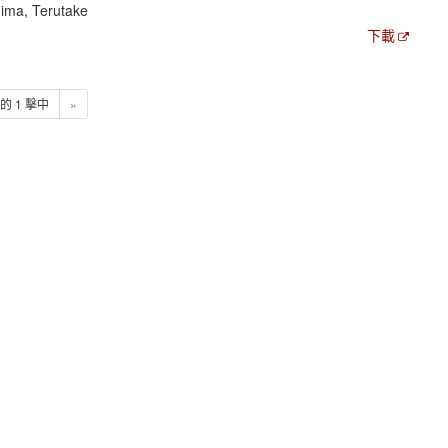
ima, Terutake
下載
1 的 1 擊中
»