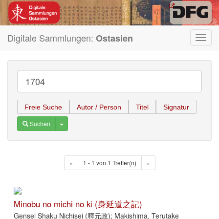
Digitale Sammlungen:
Ostasien
Toggl
navig
Freie Suche
Autor / Person
Titel
Signatur
Toggle Dropdown
Suchen
«
1 - 1 von 1 Treffer(n)
»
Minobu no michi no ki (身延道之記)
Gensei Shaku Nichisei (釋元政); Makishima, Terutake