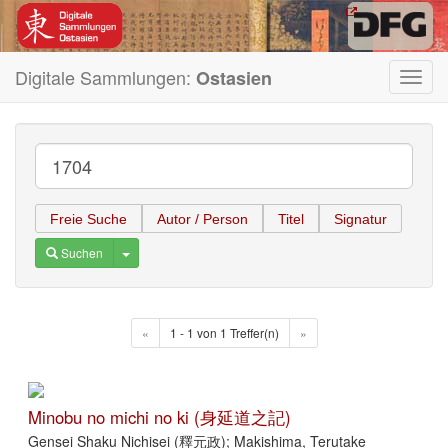
Digitale Sammlungen:
Ostasien
Toggl
navig
Freie Suche
Autor / Person
Titel
Signatur
Toggle Dropdown
Suchen
«
1 - 1 von 1 Treffer(n)
»
Minobu no michi no ki (身延道之記)
Gensei Shaku Nichisei (釋元政); Makishima, Terutake