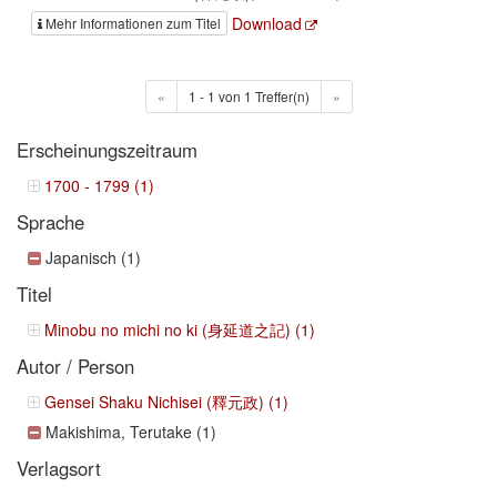
Download
Mehr Informationen zum Titel
«
1 - 1 von 1 Treffer(n)
»
Erscheinungszeitraum
1700 - 1799 (1)
Sprache
Japanisch (1)
Titel
Minobu no michi no ki (身延道之記) (1)
Autor / Person
Gensei Shaku Nichisei (釋元政) (1)
Makishima, Terutake (1)
Verlagsort