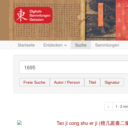
Startseite
Entdecken
Suche
Sammlungen
Freie Suche
Autor / Person
Titel
Signatur
«
1 - 2 vo
Tan ji cong shu er ji (檀几叢書二集