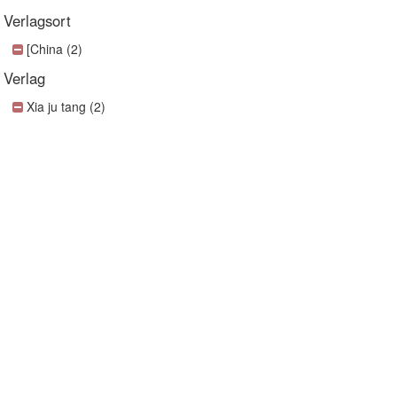
Verlagsort
[China (2)
Verlag
Xia ju tang (2)