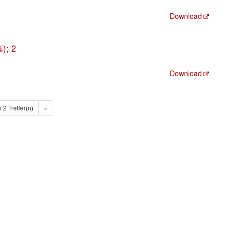
Download
); 2
Download
n 2 Treffer(n)
»