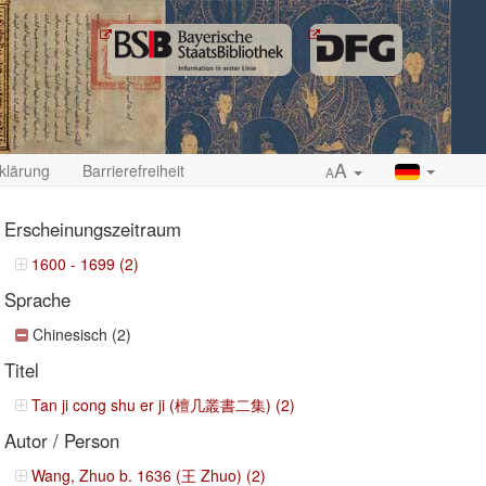
A
klärung
Barrierefreiheit
A
Erscheinungszeitraum
1600 - 1699 (2)
Sprache
ropdown
Chinesisch (2)
Titel
Tan ji cong shu er ji (檀几叢書二集) (2)
Autor / Person
Wang, Zhuo b. 1636 (王 Zhuo) (2)