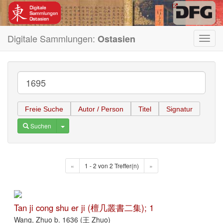
Digitale Sammlungen:
Ostasien
Toggl
navig
Freie Suche
Autor / Person
Titel
Signatur
Toggle Dropdown
Suchen
«
1 - 2 von 2 Treffer(n)
»
Tan ji cong shu er ji (檀几叢書二集); 1
Wang, Zhuo b. 1636 (王 Zhuo)