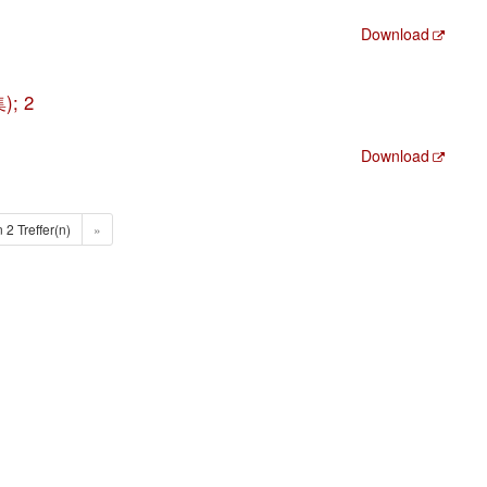
Download
); 2
Download
n 2 Treffer(n)
»