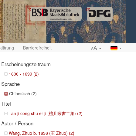
A
klärung
Barrierefreiheit
A
Erscheinungszeitraum
1600 - 1699 (2)
Sprache
ropdown
Chinesisch (2)
Titel
Tan ji cong shu er ji (檀几叢書二集) (2)
Autor / Person
Wang, Zhuo b. 1636 (王 Zhuo) (2)