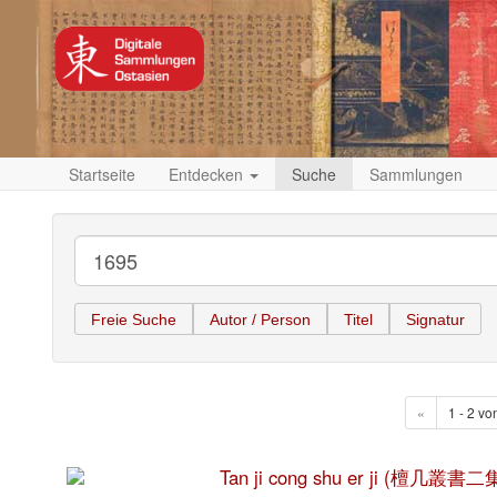
Startseite
Entdecken
Suche
Sammlungen
Freie Suche
Autor / Person
Titel
Signatur
«
1 - 2 vo
Tan ji cong shu er ji (檀几叢書二集