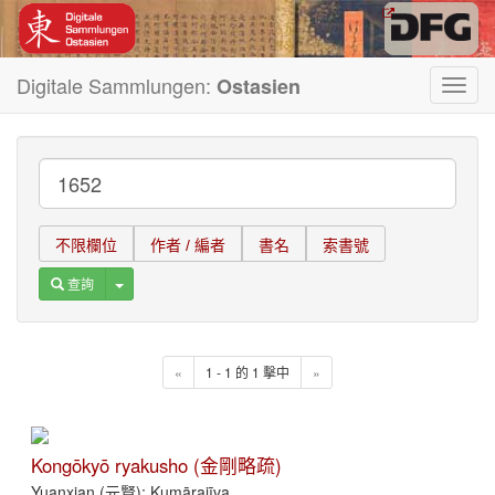
Digitale Sammlungen:
Ostasien
Toggl
navig
不限欄位
作者 / 編者
書名
索書號
Toggle Dropdown
查詢
«
1 - 1 的 1 擊中
»
Kongōkyō ryakusho (金剛略疏)
Yuanxian (元賢); Kumārajīva