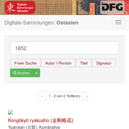
Digitale Sammlungen:
Ostasien
Toggl
navig
Freie Suche
Autor / Person
Titel
Signatur
Toggle Dropdown
Suchen
«
1 - 2 von 2 Treffer(n)
»
Kongōkyō ryakusho (金剛略疏)
Yuanxian (元賢); Kumārajīva