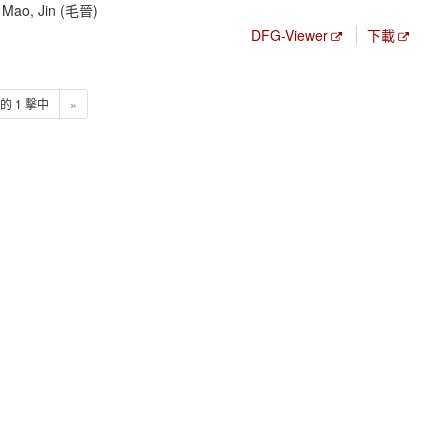
; Mao, Jin (毛晉)
DFG-Viewer
下載
1 的 1 擊中
»