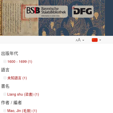
A
A
出版年代
1600 - 1699 (1)
語言
ropdown
未知語言 (1)
書名
Liang shu (梁書) (1)
作者 / 編者
Mao, Jin (毛晉) (1)