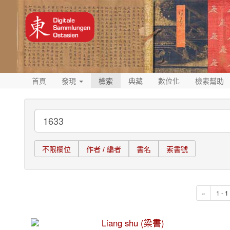
首頁
發現
檢索
典藏
數位化
檢索幫助
不限欄位
作者 / 編者
書名
索書號
«
1 - 
Liang shu (梁書)