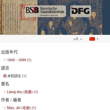
A
A
出版年代
1600 - 1699 (1)
語言
ropdown
未知語言 (1)
書名
Liang shu (梁書) (1)
作者 / 編者
Mao, Jin (毛晉) (1)