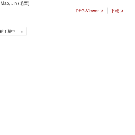
; Mao, Jin (毛晉)
DFG-Viewer
下載
1 的 1 擊中
»