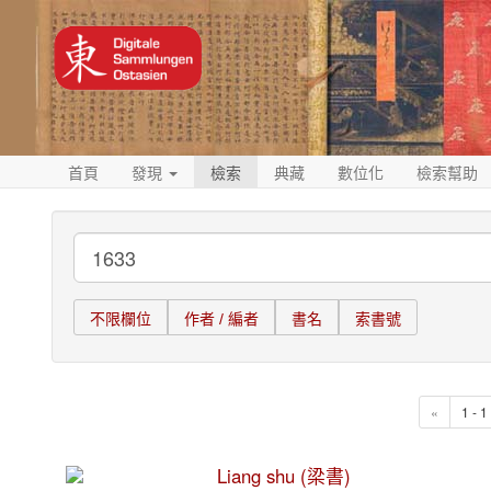
首頁
發現
檢索
典藏
數位化
檢索幫助
不限欄位
作者 / 編者
書名
索書號
«
1 - 
Liang shu (梁書)