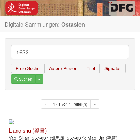
Digitale Sammlungen:
Ostasien
Toggl
navig
Freie Suche
Autor / Person
Titel
Signatur
Toggle Dropdown
Suchen
«
1 - 1 von 1 Treffer(n)
»
Liang shu (梁書)
Yao, Silian, 557-637 (姚思廉, 557-637); Mao, Jin (毛晉)