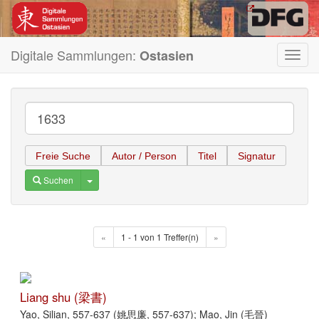
Digitale Sammlungen:
Ostasien
Toggl
navig
Freie Suche
Autor / Person
Titel
Signatur
Toggle Dropdown
Suchen
«
1 - 1 von 1 Treffer(n)
»
Liang shu (梁書)
Yao, Silian, 557-637 (姚思廉, 557-637); Mao, Jin (毛晉)