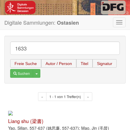
Digitale Sammlungen:
Ostasien
Toggl
navig
Freie Suche
Autor / Person
Titel
Signatur
Toggle Dropdown
Suchen
«
1 - 1 von 1 Treffer(n)
»
Liang shu (梁書)
Yao, Silian, 557-637 (姚思廉, 557-637); Mao, Jin (毛晉)