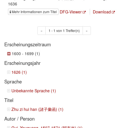
1636
DFG-Viewer
Download
Mehr Informationen zum Titel
«
1 - 1 von 1 Treffer(n)
»
Erscheinungszeitraum
1600 - 1699 (1)
Erscheinungsjahr
1626 (1)
Sprache
Unbekannte Sprache (1)
Titel
Zhu zi hui han (諸子彙函) (1)
Autor / Person
Gui, Youguang, 1507-1571 (歸有光) (1)