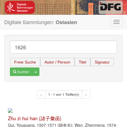
Digitale Sammlungen:
Ostasien
Toggl
navig
Freie Suche
Autor / Person
Titel
Signatur
Toggle Dropdown
Suchen
«
1 - 1 von 1 Treffer(n)
»
Zhu zi hui han (諸子彙函)
Gui, Youguang, 1507-1571 (歸有光); Wen, Zhenmeng, 1574-