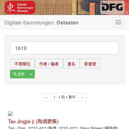
Digitale Sammlungen:
Ostasien
Toggl
navig
不限欄位
作者 / 編者
書名
索書號
Toggle Dropdown
查詢
«
1 - 1 的 1 擊中
»
Tao Jingjie ji (陶靖節集)
Tao, Qian, 372?-427 (陶潛, 372?-427); Yang Shiwei (楊時偉)