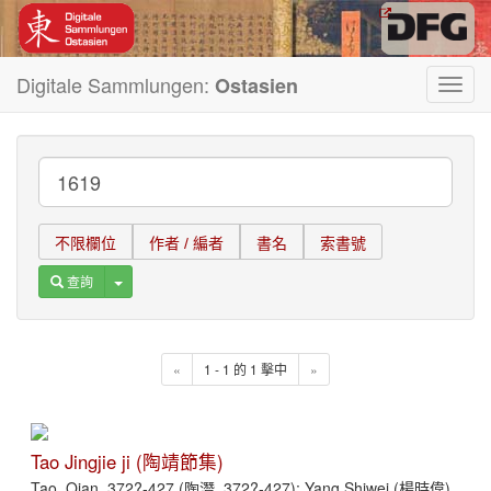
Digitale Sammlungen:
Ostasien
Toggl
navig
不限欄位
作者 / 編者
書名
索書號
Toggle Dropdown
查詢
«
1 - 1 的 1 擊中
»
Tao Jingjie ji (陶靖節集)
Tao, Qian, 372?-427 (陶潛, 372?-427); Yang Shiwei (楊時偉)