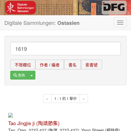
Digitale Sammlungen:
Ostasien
Toggl
navig
不限欄位
作者 / 編者
書名
索書號
Toggle Dropdown
查詢
«
1 - 1 的 1 擊中
»
Tao Jingjie ji (陶靖節集)
Tao, Qian, 372?-427 (陶潛, 372?-427); Yang Shiwei (楊時偉)