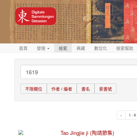
首頁
發現
檢索
典藏
數位化
檢索幫助
不限欄位
作者 / 編者
書名
索書號
«
1 - 
Tao Jingjie ji (陶靖節集)