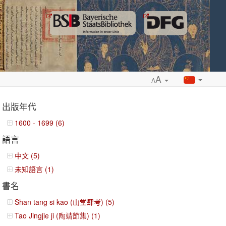
A
A
出版年代
1600 - 1699 (6)
語言
ropdown
中文 (5)
未知語言 (1)
書名
Shan tang si kao (山堂肆考) (5)
Tao Jingjie ji (陶靖節集) (1)