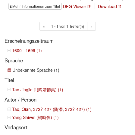
DFG-Viewer
Download
Mehr Informationen zum Titel
«
1 - 1 von 1 Treffer(n)
»
Erscheinungszeitraum
1600 - 1699 (1)
Sprache
Unbekannte Sprache (1)
Titel
Tao Jingjie ji (陶靖節集) (1)
Autor / Person
Tao, Qian, 372?-427 (陶潛, 372?-427) (1)
Yang Shiwei (楊時偉) (1)
Verlagsort