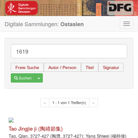
Digitale Sammlungen:
Ostasien
Toggl
navig
Freie Suche
Autor / Person
Titel
Signatur
Toggle Dropdown
Suchen
«
1 - 1 von 1 Treffer(n)
»
Tao Jingjie ji (陶靖節集)
Tao, Qian, 372?-427 (陶潛, 372?-427); Yang Shiwei (楊時偉)