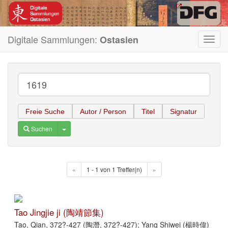
Digitale Sammlungen:
Ostasien
Toggl
navig
Freie Suche
Autor / Person
Titel
Signatur
Toggle Dropdown
Suchen
«
1 - 1 von 1 Treffer(n)
»
Tao Jingjie ji (陶靖節集)
Tao, Qian, 372?-427 (陶潛, 372?-427); Yang Shiwei (楊時偉)