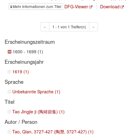
DFG-Viewer
Download
Mehr Informationen zum Titel
«
1 - 1 von 1 Treffer(n)
»
Erscheinungszeitraum
1600 - 1699 (1)
Erscheinungsjahr
1619 (1)
Sprache
Unbekannte Sprache (1)
Titel
Tao Jingjie ji (陶靖節集) (1)
Autor / Person
Tao, Qian, 372?-427 (陶潛, 372?-427) (1)