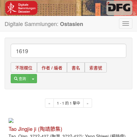
Digitale Sammlungen:
Ostasien
Toggl
navig
不限欄位
作者 / 編者
書名
索書號
Toggle Dropdown
查詢
«
1 - 1 的 1 擊中
»
Tao Jingjie ji (陶靖節集)
Tao, Qian, 372?-427 (陶潛, 372?-427); Yang Shiwei (楊時偉)