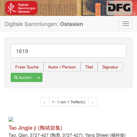
Digitale Sammlungen:
Ostasien
Toggl
navig
Freie Suche
Autor / Person
Titel
Signatur
Toggle Dropdown
Suchen
«
1 - 1 von 1 Treffer(n)
»
Tao Jingjie ji (陶靖節集)
Tao, Qian, 372?-427 (陶潛, 372?-427); Yang Shiwei (楊時偉)