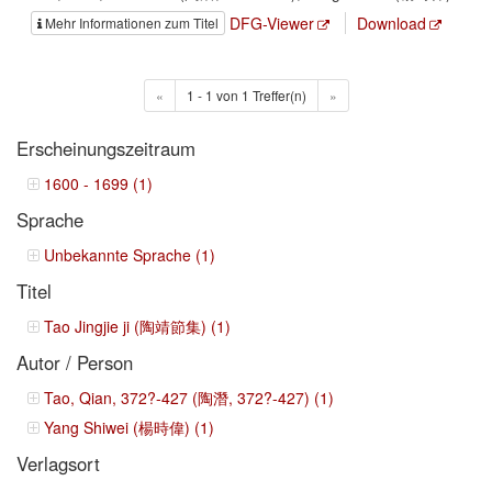
DFG-Viewer
Download
Mehr Informationen zum Titel
«
1 - 1 von 1 Treffer(n)
»
Erscheinungszeitraum
1600 - 1699 (1)
Sprache
Unbekannte Sprache (1)
Titel
Tao Jingjie ji (陶靖節集) (1)
Autor / Person
Tao, Qian, 372?-427 (陶潛, 372?-427) (1)
Yang Shiwei (楊時偉) (1)
Verlagsort