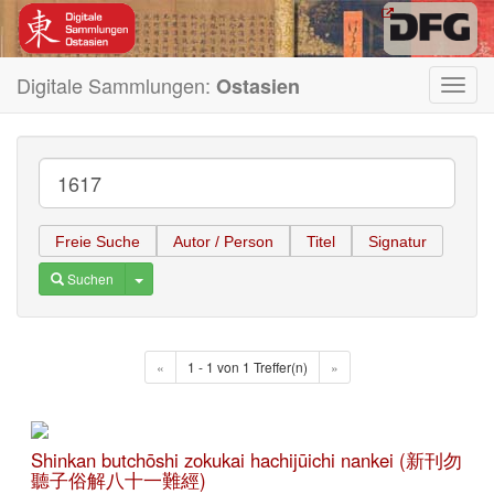
Digitale Sammlungen:
Ostasien
Toggl
navig
Freie Suche
Autor / Person
Titel
Signatur
Toggle Dropdown
Suchen
«
1 - 1 von 1 Treffer(n)
»
Shinkan butchōshi zokukai hachijūichi nankei (新刊勿
聽子俗解八十一難經)