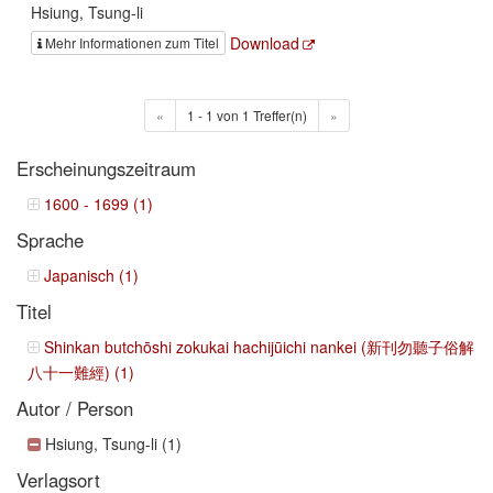
Hsiung, Tsung-li
Download
Mehr Informationen zum Titel
«
1 - 1 von 1 Treffer(n)
»
Erscheinungszeitraum
1600 - 1699 (1)
Sprache
Japanisch (1)
Titel
Shinkan butchōshi zokukai hachijūichi nankei (新刊勿聽子俗解
八十一難經) (1)
Autor / Person
Hsiung, Tsung-li (1)
Verlagsort