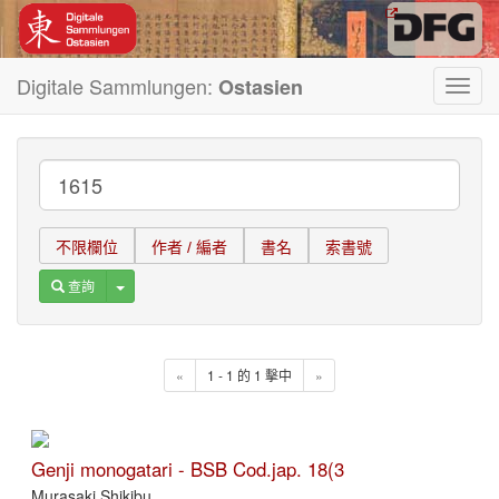
Digitale Sammlungen:
Ostasien
Toggl
navig
不限欄位
作者 / 編者
書名
索書號
Toggle Dropdown
查詢
«
1 - 1 的 1 擊中
»
Genji monogatari - BSB Cod.jap. 18(3
Murasaki Shikibu