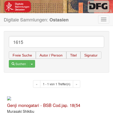
Digitale Sammlungen:
Ostasien
Toggl
navig
Freie Suche
Autor / Person
Titel
Signatur
Toggle Dropdown
Suchen
«
1 - 1 von 1 Treffer(n)
»
Genji monogatari - BSB Cod.jap. 18(54
Murasaki Shikibu