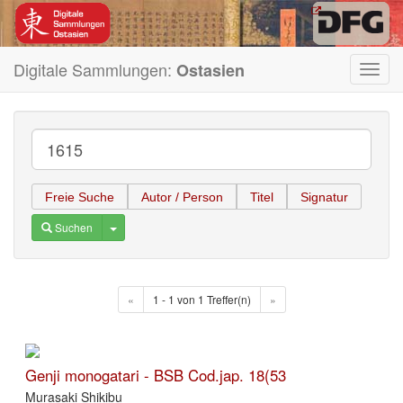
Digitale Sammlungen:
Ostasien
Toggl
navig
Freie Suche
Autor / Person
Titel
Signatur
Toggle Dropdown
Suchen
«
1 - 1 von 1 Treffer(n)
»
Genji monogatari - BSB Cod.jap. 18(53
Murasaki Shikibu