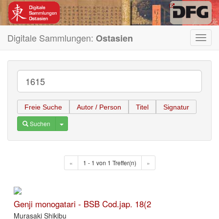
Digitale Sammlungen:
Ostasien
Toggl
navig
Freie Suche
Autor / Person
Titel
Signatur
Toggle Dropdown
Suchen
«
1 - 1 von 1 Treffer(n)
»
Genji monogatari - BSB Cod.jap. 18(2
Murasaki Shikibu