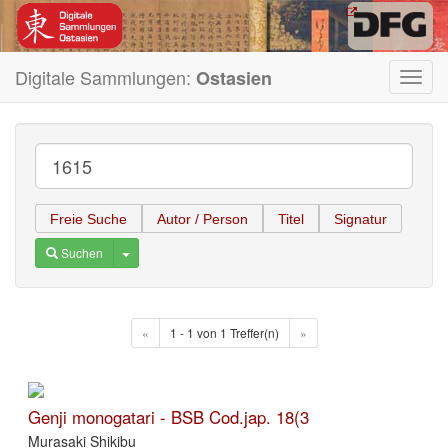
Digitale Sammlungen:
Ostasien
Toggl
navig
Freie Suche
Autor / Person
Titel
Signatur
Toggle Dropdown
Suchen
«
1 - 1 von 1 Treffer(n)
»
Genji monogatari - BSB Cod.jap. 18(3
Murasaki Shikibu