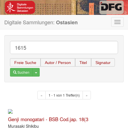
Digitale Sammlungen:
Ostasien
Toggl
navig
Freie Suche
Autor / Person
Titel
Signatur
Toggle Dropdown
Suchen
«
1 - 1 von 1 Treffer(n)
»
Genji monogatari - BSB Cod.jap. 18(3
Murasaki Shikibu