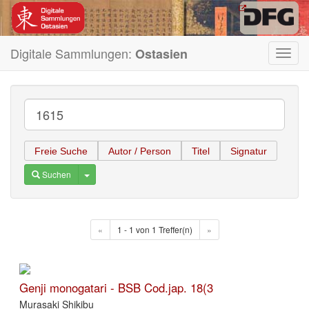
Digitale Sammlungen:
Ostasien
Toggl
navig
Freie Suche
Autor / Person
Titel
Signatur
Toggle Dropdown
Suchen
«
1 - 1 von 1 Treffer(n)
»
Genji monogatari - BSB Cod.jap. 18(3
Murasaki Shikibu