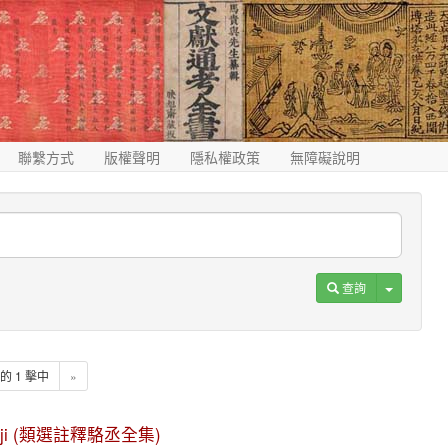
聯繫方式
版權聲明
隱私權政策
無障礙說明
Toggle D
查詢
1 的 1 擊中
»
quan ji (類選註釋駱丞全集)