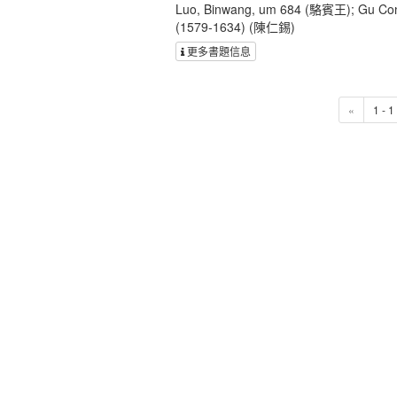
Luo, Binwang, um 684 (駱賓王); Gu Con
(1579-1634) (陳仁錫)
更多書題信息
«
1 - 