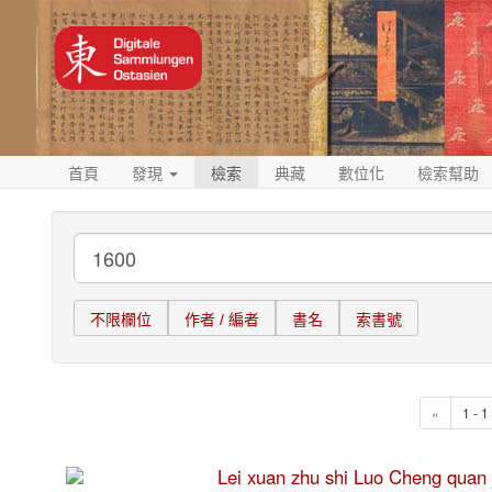
首頁
發現
檢索
典藏
數位化
檢索幫助
不限欄位
作者 / 編者
書名
索書號
«
1 - 
Lei xuan zhu shi Luo Cheng 