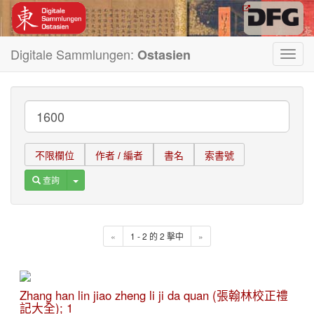
Digitale Sammlungen:
Ostasien
Toggl
navig
不限欄位
作者 / 編者
書名
索書號
Toggle Dropdown
查詢
«
1 - 2 的 2 擊中
»
Zhang han lin jiao zheng li ji da quan (張翰林校正禮
記大全); 1