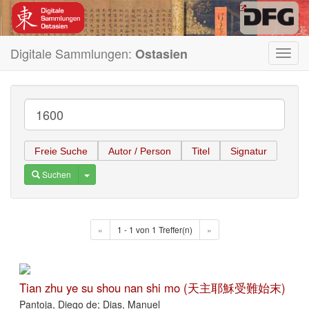
Digitale Sammlungen:
Ostasien
Toggl
navig
Freie Suche
Autor / Person
Titel
Signatur
Toggle Dropdown
Suchen
«
1 - 1 von 1 Treffer(n)
»
Tian zhu ye su shou nan shi mo (天主耶穌受難始末)
Pantoja, Diego de; Dias, Manuel