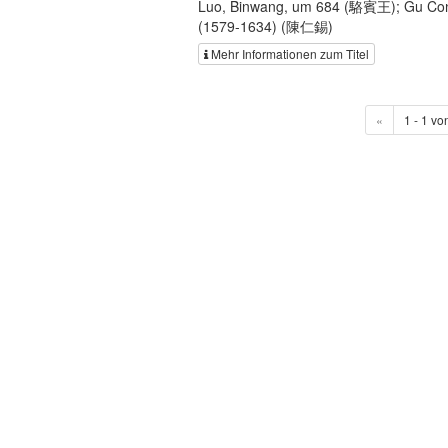
Luo, Binwang, um 684 (駱賓王); Gu Con
(1579-1634) (陳仁錫)
Mehr Informationen zum Titel
«
1 - 1 vo