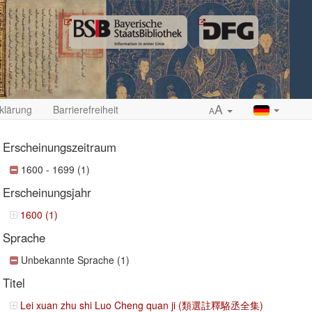
A
klärung
Barrierefreiheit
A
Erscheinungszeitraum
1600 - 1699 (1)
Erscheinungsjahr
ropdown
1600 (1)
Sprache
Unbekannte Sprache (1)
Titel
Lei xuan zhu shi Luo Cheng quan ji (類選註釋駱丞全集)