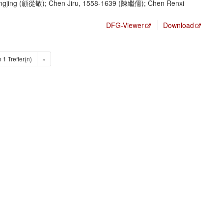
gjing (顧從敬); Chen Jiru, 1558-1639 (陳繼儒); Chen Renxi
DFG-Viewer
Download
n 1 Treffer(n)
»