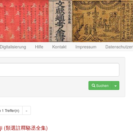
Digitalisierung
Hilfe
Kontakt
Impressum
Datenschutzer
Toggle D
Suchen
n 1 Treffer(n)
»
quan ji (類選註釋駱丞全集)