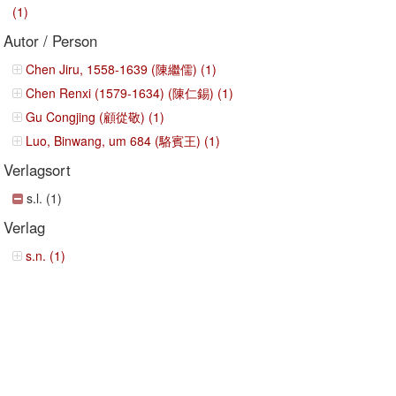
(1)
Autor / Person
Chen Jiru, 1558-1639 (陳繼儒) (1)
Chen Renxi (1579-1634) (陳仁錫) (1)
Gu Congjing (顧從敬) (1)
Luo, Binwang, um 684 (駱賓王) (1)
Verlagsort
s.l. (1)
Verlag
s.n. (1)