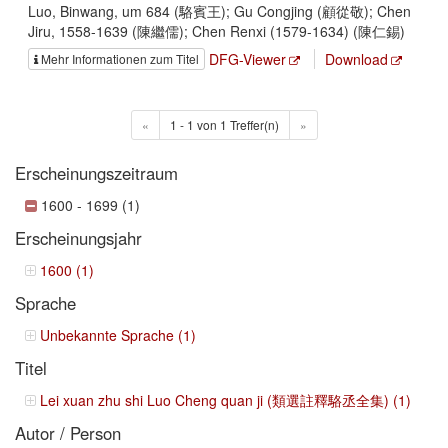
Luo, Binwang, um 684 (駱賓王); Gu Congjing (顧從敬); Chen
Jiru, 1558-1639 (陳繼儒); Chen Renxi (1579-1634) (陳仁錫)
DFG-Viewer
Download
Mehr Informationen zum Titel
«
1 - 1 von 1 Treffer(n)
»
Erscheinungszeitraum
1600 - 1699 (1)
Erscheinungsjahr
1600 (1)
Sprache
Unbekannte Sprache (1)
Titel
Lei xuan zhu shi Luo Cheng quan ji (類選註釋駱丞全集) (1)
Autor / Person