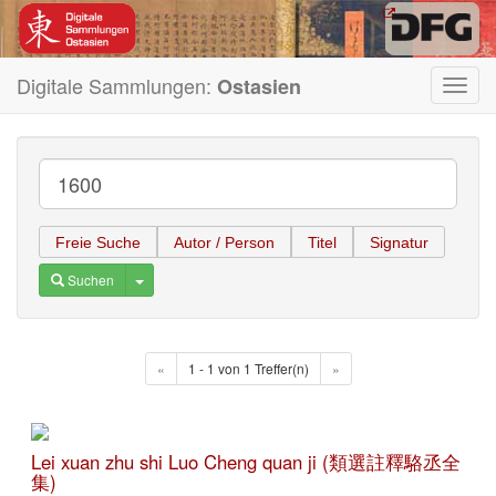
Digitale Sammlungen:
Ostasien
Toggl
navig
Freie Suche
Autor / Person
Titel
Signatur
Toggle Dropdown
Suchen
«
1 - 1 von 1 Treffer(n)
»
Lei xuan zhu shi Luo Cheng quan ji (類選註釋駱丞全
集)