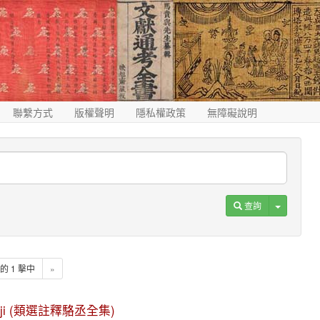
聯繫方式
版權聲明
隱私權政策
無障礙說明
Toggle D
查詢
1 的 1 擊中
»
quan ji (類選註釋駱丞全集)