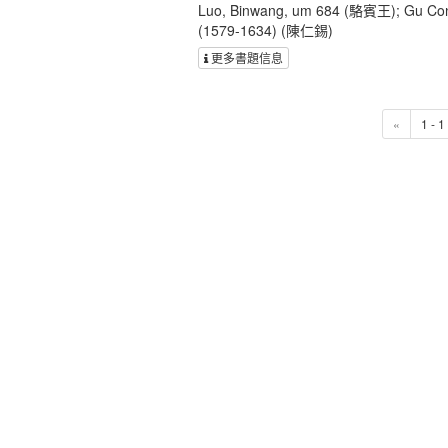
Luo, Binwang, um 684 (駱賓王); Gu Con
(1579-1634) (陳仁錫)
更多書題信息
«
1 - 