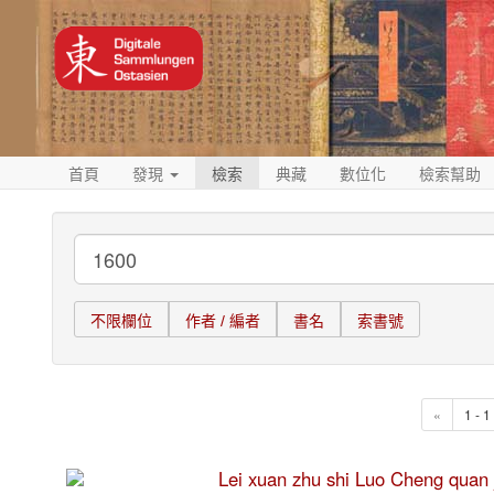
首頁
發現
檢索
典藏
數位化
檢索幫助
不限欄位
作者 / 編者
書名
索書號
«
1 - 
Lei xuan zhu shi Luo Cheng 