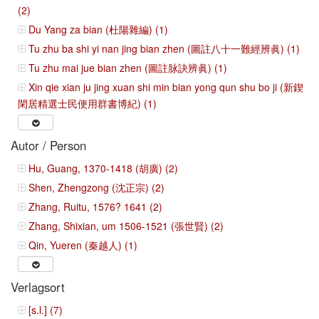
(2)
Du Yang za bian (杜陽雜編) (1)
Tu zhu ba shi yi nan jing bian zhen (圖註八十一難經辨眞) (1)
Tu zhu mai jue bian zhen (圖註脉訣辨眞) (1)
Xin qie xian ju jing xuan shi min bian yong qun shu bo ji (新鍥
閑居精選士民便用群書博紀) (1)
Autor / Person
Hu, Guang, 1370-1418 (胡廣) (2)
Shen, Zhengzong (沈正宗) (2)
Zhang, Ruitu, 1576? 1641 (2)
Zhang, Shixian, um 1506-1521 (張世賢) (2)
Qin, Yueren (秦越人) (1)
Verlagsort
[s.l.] (7)