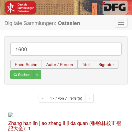
Digitale Sammlungen:
Ostasien
Toggl
navig
Freie Suche
Autor / Person
Titel
Signatur
Toggle Dropdown
Suchen
«
1 - 7 von 7 Treffer(n)
»
Zhang han lin jiao zheng li ji da quan (張翰林校正禮
記大全); 1