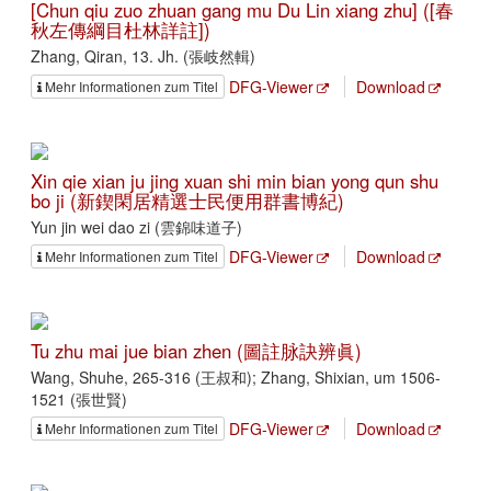
[Chun qiu zuo zhuan gang mu Du Lin xiang zhu] ([春
秋左傳綱目杜林詳註])
Zhang, Qiran, 13. Jh. (張岐然輯)
DFG-Viewer
Download
Mehr Informationen zum Titel
Xin qie xian ju jing xuan shi min bian yong qun shu
bo ji (新鍥閑居精選士民便用群書博紀)
Yun jin wei dao zi (雲錦味道子)
DFG-Viewer
Download
Mehr Informationen zum Titel
Tu zhu mai jue bian zhen (圖註脉訣辨眞)
Wang, Shuhe, 265-316 (王叔和); Zhang, Shixian, um 1506-
1521 (張世賢)
DFG-Viewer
Download
Mehr Informationen zum Titel