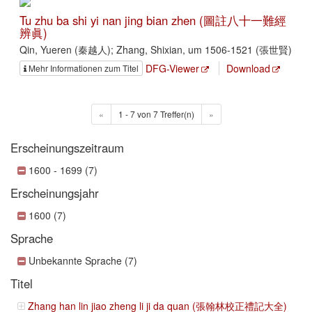
Tu zhu ba shi yi nan jing bian zhen (圖註八十一難經
辨眞)
Qin, Yueren (秦越人); Zhang, Shixian, um 1506-1521 (張世賢)
DFG-Viewer
Download
Mehr Informationen zum Titel
«
1 - 7 von 7 Treffer(n)
»
Erscheinungszeitraum
1600 - 1699 (7)
Erscheinungsjahr
1600 (7)
Sprache
Unbekannte Sprache (7)
Titel
Zhang han lin jiao zheng li ji da quan (張翰林校正禮記大全)