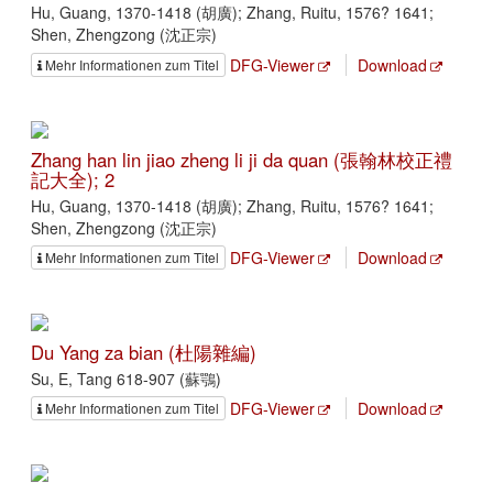
Hu, Guang, 1370-1418 (胡廣); Zhang, Ruitu, 1576? 1641;
Shen, Zhengzong (沈正宗)
DFG-Viewer
Download
Mehr Informationen zum Titel
Zhang han lin jiao zheng li ji da quan (張翰林校正禮
記大全); 2
Hu, Guang, 1370-1418 (胡廣); Zhang, Ruitu, 1576? 1641;
Shen, Zhengzong (沈正宗)
DFG-Viewer
Download
Mehr Informationen zum Titel
Du Yang za bian (杜陽雜編)
Su, E, Tang 618-907 (蘇鶚)
DFG-Viewer
Download
Mehr Informationen zum Titel