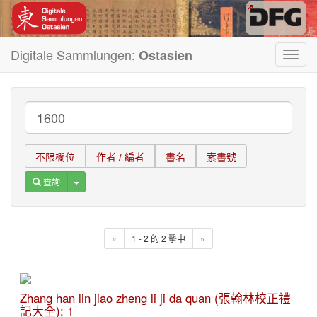
Digitale Sammlungen:
Ostasien
Toggl
navig
不限欄位
作者 / 編者
書名
索書號
Toggle Dropdown
查詢
«
1 - 2 的 2 擊中
»
Zhang han lin jiao zheng li ji da quan (張翰林校正禮
記大全); 1