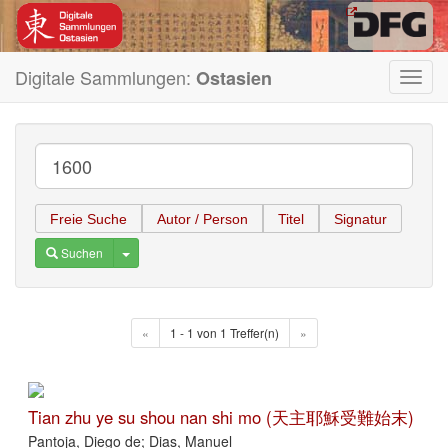
Digitale Sammlungen:
Ostasien
Toggl
navig
Freie Suche
Autor / Person
Titel
Signatur
Toggle Dropdown
Suchen
«
1 - 1 von 1 Treffer(n)
»
Tian zhu ye su shou nan shi mo (天主耶穌受難始末)
Pantoja, Diego de; Dias, Manuel