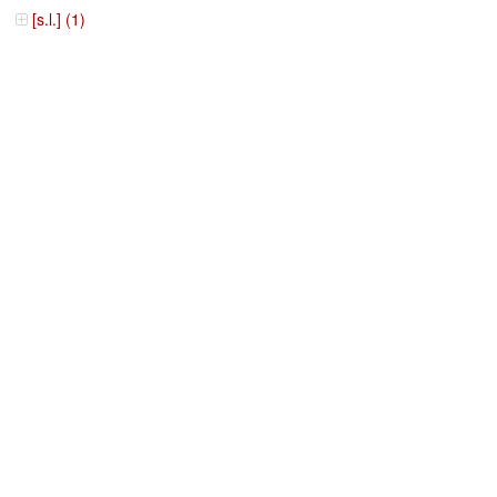
[s.l.] (1)