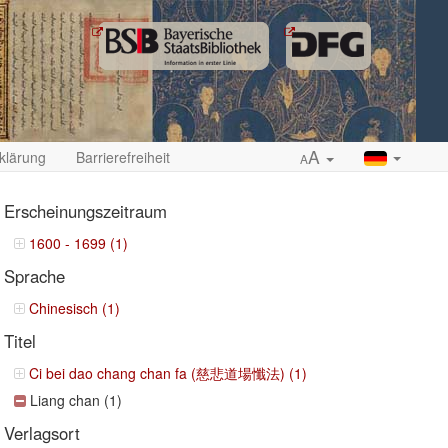
A
klärung
Barrierefreiheit
A
Erscheinungszeitraum
1600 - 1699 (1)
Sprache
ropdown
Chinesisch (1)
Titel
Ci bei dao chang chan fa (慈悲道場懺法) (1)
Liang chan (1)
Verlagsort