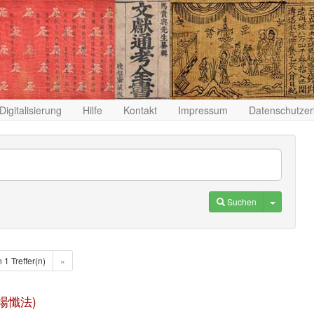
Digitalisierung
Hilfe
Kontakt
Impressum
Datenschutzer
Toggle D
Suchen
n 1 Treffer(n)
»
悲道場懺法)