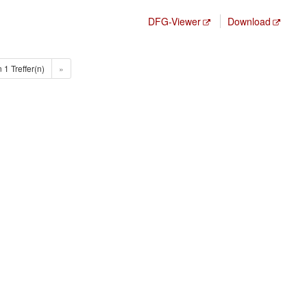
DFG-Viewer
Download
n 1 Treffer(n)
»