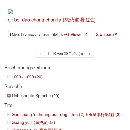
Ci bei dao chang chan fa (慈悲道場懺法)
DFG-Viewer
Download
Mehr Informationen zum Titel
«
1 - 10 von 20 Treffer(n)
»
Erscheinungszeitraum
1600 - 1699 (20)
Sprache
Unbekannte Sprache (20)
Titel
Gao shang Yu huang ben xing ji jing (高上玉皇本行集經) (3)
Guang yu ji (廣輿記) (2)