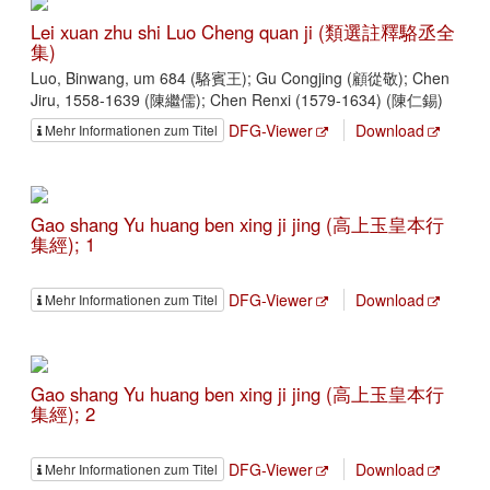
Lei xuan zhu shi Luo Cheng quan ji (類選註釋駱丞全
集)
Luo, Binwang, um 684 (駱賓王); Gu Congjing (顧從敬); Chen
Jiru, 1558-1639 (陳繼儒); Chen Renxi (1579-1634) (陳仁錫)
DFG-Viewer
Download
Mehr Informationen zum Titel
Gao shang Yu huang ben xing ji jing (高上玉皇本行
集經); 1
DFG-Viewer
Download
Mehr Informationen zum Titel
Gao shang Yu huang ben xing ji jing (高上玉皇本行
集經); 2
DFG-Viewer
Download
Mehr Informationen zum Titel