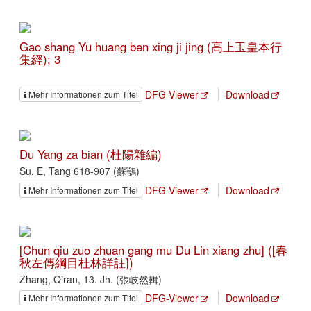
Gao shang Yu huang ben xing ji jing (高上玉皇本行
集經); 3
DFG-Viewer
Download
Mehr Informationen zum Titel
Du Yang za bian (杜陽雜編)
Su, E, Tang 618-907 (蘇鶚)
DFG-Viewer
Download
Mehr Informationen zum Titel
[Chun qiu zuo zhuan gang mu Du Lin xiang zhu] ([春
秋左傳綱目杜林詳註])
Zhang, Qiran, 13. Jh. (張岐然輯)
DFG-Viewer
Download
Mehr Informationen zum Titel