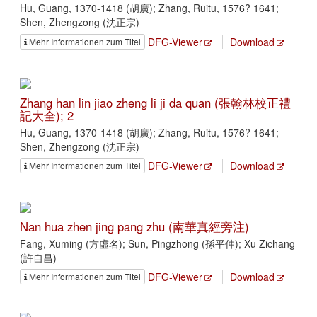
Hu, Guang, 1370-1418 (胡廣); Zhang, Ruitu, 1576? 1641;
Shen, Zhengzong (沈正宗)
DFG-Viewer
Download
Mehr Informationen zum Titel
Zhang han lin jiao zheng li ji da quan (張翰林校正禮
記大全); 2
Hu, Guang, 1370-1418 (胡廣); Zhang, Ruitu, 1576? 1641;
Shen, Zhengzong (沈正宗)
DFG-Viewer
Download
Mehr Informationen zum Titel
Nan hua zhen jing pang zhu (南華真經旁注)
Fang, Xuming (方虛名); Sun, Pingzhong (孫平仲); Xu Zichang
(許自昌)
DFG-Viewer
Download
Mehr Informationen zum Titel