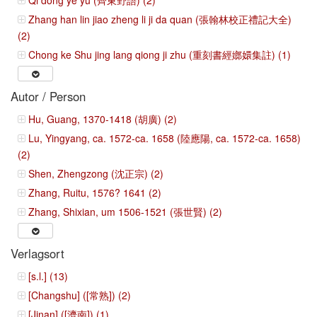
Qi dong ye yu (齊東野語) (2)
Zhang han lin jiao zheng li ji da quan (張翰林校正禮記大全)
(2)
Chong ke Shu jing lang qiong ji zhu (重刻書經嫏嬛集註) (1)
Autor / Person
Hu, Guang, 1370-1418 (胡廣) (2)
Lu, Yingyang, ca. 1572-ca. 1658 (陸應陽, ca. 1572-ca. 1658)
(2)
Shen, Zhengzong (沈正宗) (2)
Zhang, Ruitu, 1576? 1641 (2)
Zhang, Shixian, um 1506-1521 (張世賢) (2)
Verlagsort
[s.l.] (13)
[Changshu] ([常熟]) (2)
[Jinan] ([濟南]) (1)