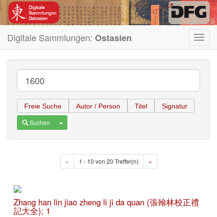
Digitale Sammlungen:
Ostasien
Toggl
navig
Freie Suche
Autor / Person
Titel
Signatur
Toggle Dropdown
Suchen
«
1 - 10 von 20 Treffer(n)
»
Zhang han lin jiao zheng li ji da quan (張翰林校正禮
記大全); 1