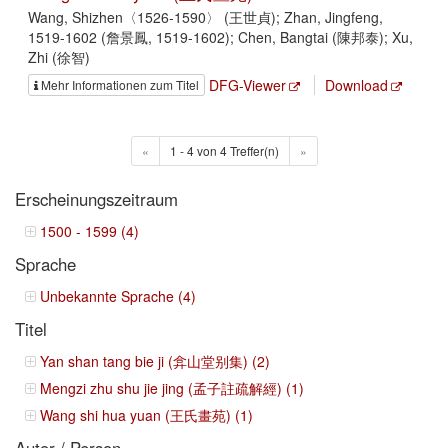
Wang, Shizhen〈1526-1590〉 (王世貞); Zhan, Jingfeng,
1519-1602 (詹景鳳, 1519-1602); Chen, Bangtai (陳邦泰); Xu,
Zhi (徐智)
DFG-Viewer
Download
Mehr Informationen zum Titel
«
1 - 4 von 4 Treffer(n)
»
Erscheinungszeitraum
1500 - 1599 (4)
Sprache
Unbekannte Sprache (4)
Titel
Yan shan tang bie ji (弇山堂别集) (2)
Mengzi zhu shu jie jing (孟子註疏解經) (1)
Wang shi hua yuan (王氏畫苑) (1)
Autor / Person