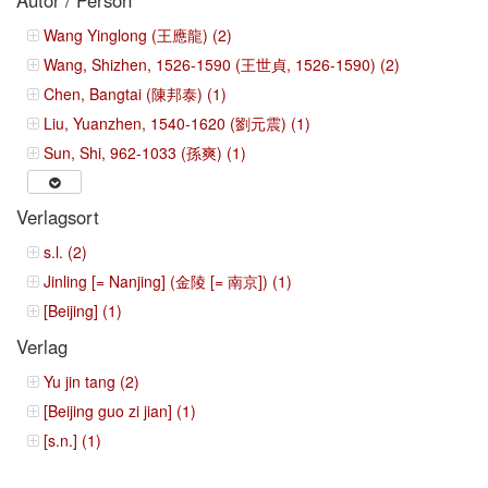
Wang Yinglong (王應龍) (2)
Wang, Shizhen, 1526-1590 (王世貞, 1526-1590) (2)
Chen, Bangtai (陳邦泰) (1)
Liu, Yuanzhen, 1540-1620 (劉元震) (1)
Sun, Shi, 962-1033 (孫爽) (1)
Verlagsort
s.l. (2)
Jinling [= Nanjing] (金陵 [= 南京]) (1)
[Beijing] (1)
Verlag
Yu jin tang (2)
[Beijing guo zi jian] (1)
[s.n.] (1)