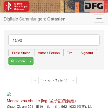
Digitale Sammlungen:
Ostasien
Toggl
navig
Freie Suche
Autor / Person
Titel
Signatur
Toggle Dropdown
Suchen
«
1 - 4 von 4 Treffer(n)
»
Mengzi zhu shu jie jing (孟子註疏解經)
Zhao, Qi, um 201 (趙 岐); Sun, Shi, 962-1033 (孫爽); Liu,