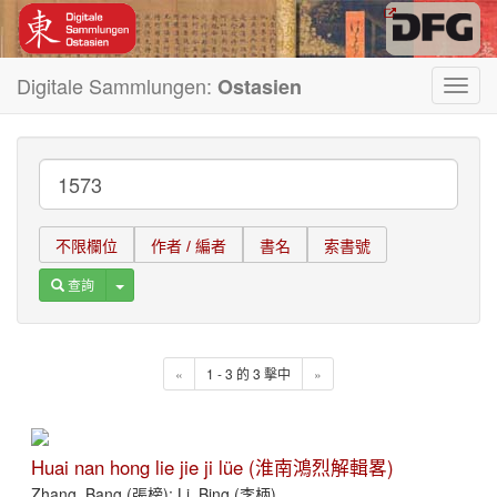
Digitale Sammlungen:
Ostasien
Toggl
navig
不限欄位
作者 / 編者
書名
索書號
Toggle Dropdown
查詢
«
1 - 3 的 3 擊中
»
Huai nan hong lie jie ji lüe (淮南鴻烈解輯畧)
Zhang, Bang (張榜); Li, Bing (李柄)